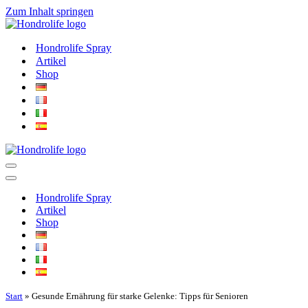
Zum Inhalt springen
Hondrolife Spray
Artikel
Shop
Navigations-
Menü
Navigations-
Menü
Hondrolife Spray
Artikel
Shop
Start
»
Gesunde Ernährung für starke Gelenke: Tipps für Senioren