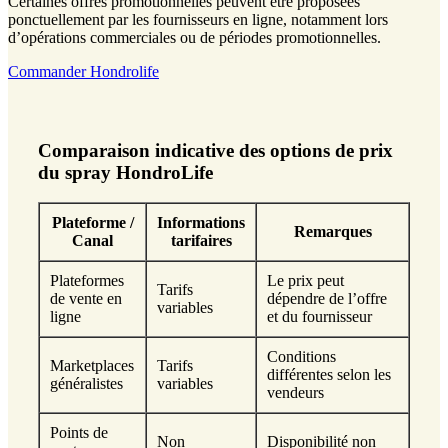
Certaines offres promotionnelles peuvent être proposées
ponctuellement par les fournisseurs en ligne, notamment lors
d’opérations commerciales ou de périodes promotionnelles.
Commander Hondrolife
Comparaison indicative des options de prix
du spray HondroLife
Plateforme /
Informations
Remarques
Canal
tarifaires
Plateformes
Le prix peut
Tarifs
de vente en
dépendre de l’offre
variables
ligne
et du fournisseur
Conditions
Marketplaces
Tarifs
différentes selon les
généralistes
variables
vendeurs
Points de
Non
Disponibilité non