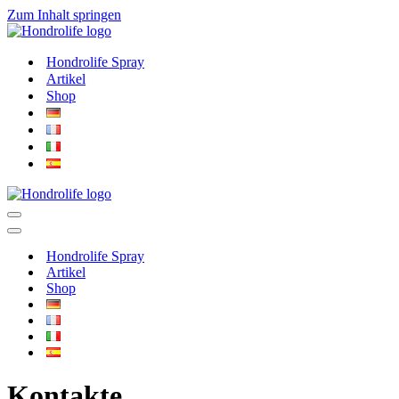
Zum Inhalt springen
Hondrolife Spray
Artikel
Shop
Navigations-
Menü
Navigations-
Menü
Hondrolife Spray
Artikel
Shop
Kontakte