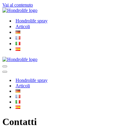
Vai al contenuto
Hondrolife spray
Articoli
Menu
di
Menu
navigazione
di
Hondrolife spray
navigazione
Articoli
Contatti